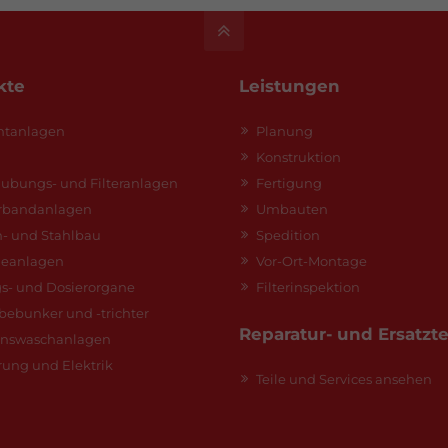
kte
Leistungen
tanlagen
Planung
Konstruktion
aubungs- und Filteranlagen
Fertigung
rbandanlagen
Umbauten
n- und Stahlbau
Spedition
deanlagen
Vor-Ort-Montage
s- und Dosierorgane
Filterinspektion
bebunker und -trichter
Reparatur- und Ersatzte
inswaschanlagen
rung und Elektrik
Teile und Services ansehen