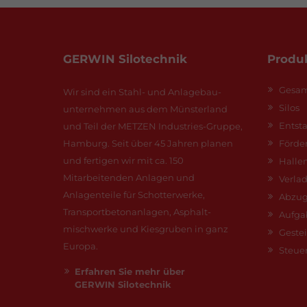
GERWIN Silotechnik
Produ
Gesam
Wir sind ein Stahl- und Anlagebau­
Silos
unternehmen aus dem Münsterland
Entst
und Teil der METZEN Industries-Gruppe,
Hamburg. Seit über 45 Jahren planen
Förde
und fertigen wir mit ca. 150
Halle
Mitarbeitenden Anlagen und
Verla
Anlagenteile für Schotter­werke,
Abzug
Transport­beton­anlagen, Asphalt­
Aufga
mischwerke und Kies­gruben in ganz
Geste
Europa.
Steue
Erfahren Sie mehr über
GERWIN Silotechnik