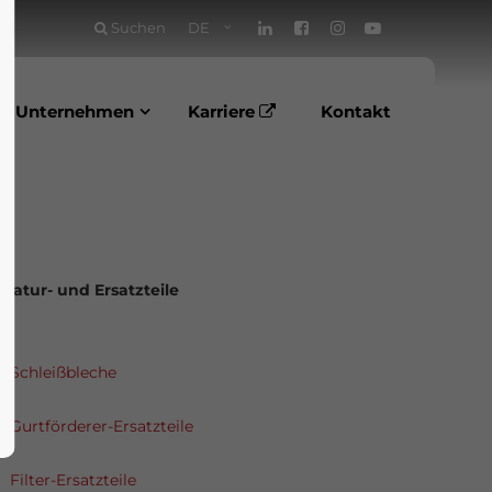
Suchen
DE
Unternehmen
Karriere
Kontakt
ratur- und Ersatzteile
Schleißbleche
Gurtförderer-Ersatzteile
Filter-Ersatzteile