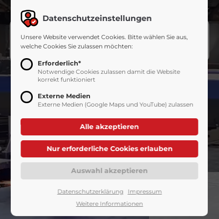
+49 2521 8718-0
info@gerwin-silotechnik.de
DE
Datenschutzeinstellungen
Unsere Website verwendet Cookies. Bitte wählen Sie aus,
Menü
welche Cookies Sie zulassen möchten:
Erforderlich*
Notwendige Cookies zulassen damit die Website
korrekt funktioniert
Externe Medien
Externe Medien (Google Maps und YouTube) zulassen
Datenschutzerklärung
Impressum
Weitere Informationen
VIDEO ANSEHEN