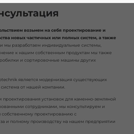
нсультация
ольствием возьмем на себя проектирование и
ства новых частичных или полных систем, а также
и мы разрабoтаем индивидуальные системы,
олнение к нашим собственным продуктам мы также
дробилки и сортировочные машины других
lotechnik является модернизация существующих
я система от нашей компании.
и проектирования установок для каменно-земляной
ованными сотрудниками, мы консультируем и
я собственному проектированию с
за и полному производству на нашем предприятии