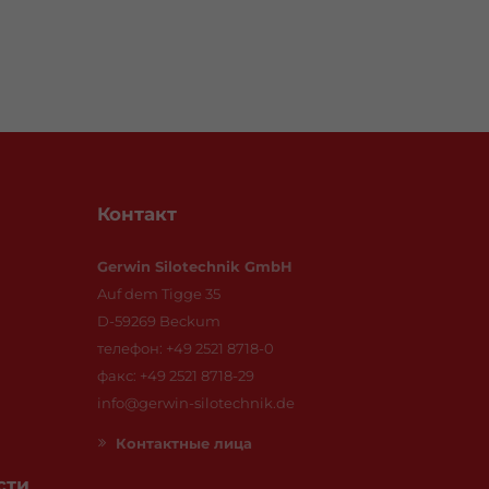
Контакт
Gerwin Silotechnik GmbH
Auf dem Tigge 35
D-59269 Beckum
телефон: +49 2521 8718-0
факс: +49 2521 8718-29
info@gerwin-silotechnik.de
Контактныe лица
сти