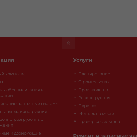
кция
Услуги
й комплекс
Планирование
сы
Cтроительство
мы обеспыливания и
Производствo
рации
Реконструкция
йерные ленточные системы
Перевоз
 стальные конструкции
Монтаж на месте
зочно-разгрузочные
Проверка фильтров
ужения
жные и дозирующие
Ремонт и запасные ча