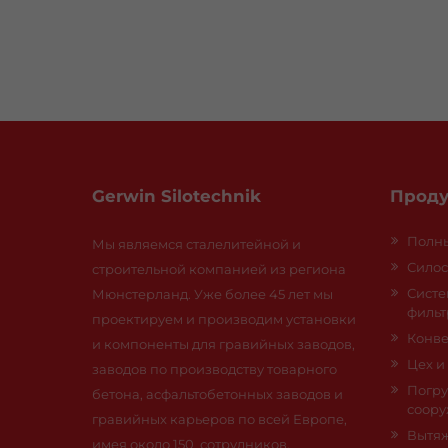
Gerwin Silotechnik
Проду
Полны
Мы являемся сталелитейной и
Сило
строительной компанией из региона
Систе
Мюнстерланд. Уже более 45 лет мы
фильт
проектируем и производим установки
Конве
и компоненты для гравийных заводов,
Цех и
заводов по производству товарного
Погру
бетона, асфальтобетонных заводов и
соор
гравийных карьеров по всей Европе,
Вытя
имея около 150 сотрудников.