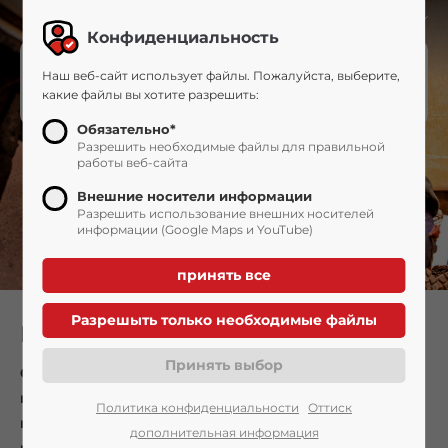
+49 2521 8718-0
info@gerwin-silotechnik.de
RU
Конфиденциальность
Наш веб-сайт использует файлы. Пожалуйста, выберите,
Меню
какие файлы вы хотите разрешить:
Обязательно*
Разрешить необходимые файлы для правильной
работы веб-сайта
Внешние носители информации
Pазрешить использование внешних носителей
информации (Google Maps и YouTube)
Ремонт
Особенно из-за большой нагрузки на многие
компоненты, которые вступают в
Политика конфиденциальности
Оттиск
непосредственный контакт с породой, со временем
дополнительная информация